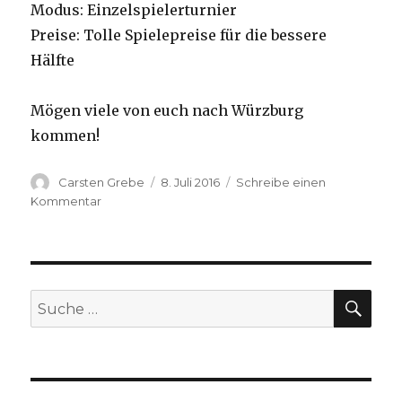
Modus: Einzelspielerturnier
Preise: Tolle Spielepreise für die bessere
Hälfte
Mögen viele von euch nach Würzburg
kommen!
Autor
Carsten Grebe
Veröffentlicht
8. Juli 2016
Schreibe einen
am
Kommentar
zu
Tichuturnier
am
17.07.
in
Würzburg
SU
Suche
nach: