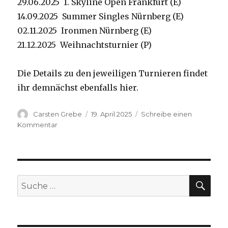
29.06.2025 1. Skyline Open Frankfurt (E)
14.09.2025 Summer Singles Nürnberg (E)
02.11.2025 Ironmen Nürnberg (E)
21.12.2025 Weihnachtsturnier (P)
Die Details zu den jeweiligen Turnieren findet
ihr demnächst ebenfalls hier.
Autor
Carsten Grebe
Veröffentlicht
19. April 2025
Schreibe einen
am
Kommentar
zu
Termine
2025
SU
Suche
nach: