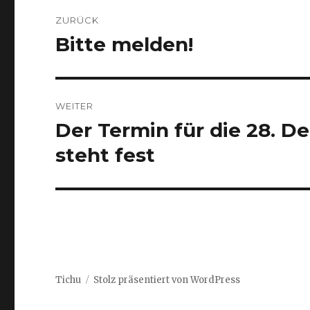
Beitragsnavigation
ZURÜCK
Bitte melden!
Vorheriger
Beitrag:
WEITER
Der Termin für die 28. D
Nächster
Beitrag:
steht fest
Tichu
Stolz präsentiert von WordPress