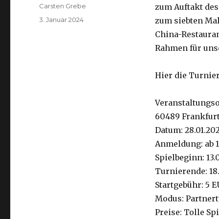
Autor
Carsten Grebe
zum Auftakt des 
Veröffentlicht
3. Januar 2024
zum siebten Mal
am
China-Restaura
Rahmen für unse
Hier die Turnie
Veranstaltungso
60489 Frankfurt
Datum: 28.01.20
Anmeldung: ab 1
Spielbeginn: 13.
Turnierende: 18
Startgebühr: 5 
Modus: Partnert
Preise: Tolle Sp