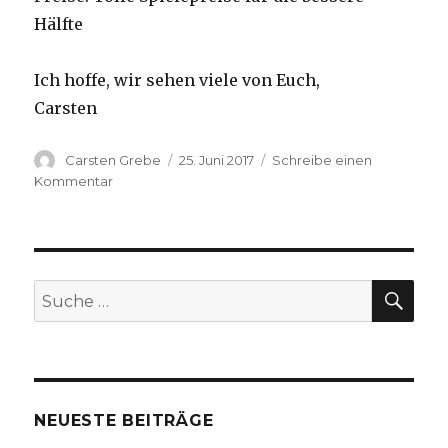
Hälfte
Ich hoffe, wir sehen viele von Euch,
Carsten
Autor
Carsten Grebe
Veröffentlicht
25. Juni 2017
Schreibe einen
am
Kommentar
zu
Würzburger
Summer
Battles
am
02.07.
SU
Suche
nach:
NEUESTE BEITRÄGE