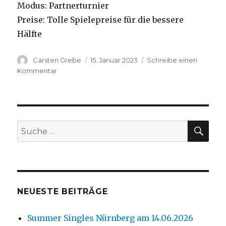
Modus: Partnerturnier
Preise: Tolle Spielepreise für die bessere
Hälfte
Autor
Carsten Grebe
Veröffentlicht
15. Januar 2023
Schreibe einen
am
Kommentar
zu
6.
Frankfurter
Open
am
29.01.2023
SU
Suche
nach:
NEUESTE BEITRÄGE
Summer Singles Nürnberg am 14.06.2026