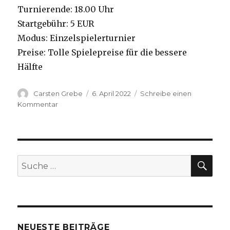
Turnierende: 18.00 Uhr
Startgebühr: 5 EUR
Modus: Einzelspielerturnier
Preise: Tolle Spielepreise für die bessere
Hälfte
Autor
Carsten Grebe
Veröffentlicht
6. April 2022
Schreibe einen
am
Kommentar
zu
Summer
Singles
Würzburg
am
15.
SU
Suche
Mai
nach:
2022
NEUESTE BEITRÄGE