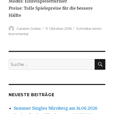
Modus: Einzelspielerturnier
Preise: Tolle Spielepreise für die bessere
Hälfte
Autor
Carsten Grebe
Veröffentlicht
11. Oktober 2016
Schreibe einen
am
Kommentar
zu
All
Saints
am
06.11.2016
SU
Suche
nach:
NEUESTE BEITRÄGE
Summer Singles Nürnberg am 14.06.2026