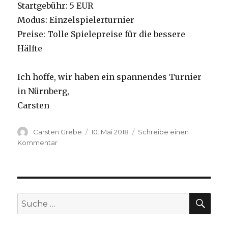
Startgebühr: 5 EUR
Modus: Einzelspielerturnier
Preise: Tolle Spielepreise für die bessere
Hälfte
Ich hoffe, wir haben ein spannendes Turnier
in Nürnberg,
Carsten
Autor
Carsten Grebe
Veröffentlicht
10. Mai 2018
Schreibe einen
am
Kommentar
zu
Summer
Singles
Nürnberg
am
21.05.2018
SU
Suche
nach: