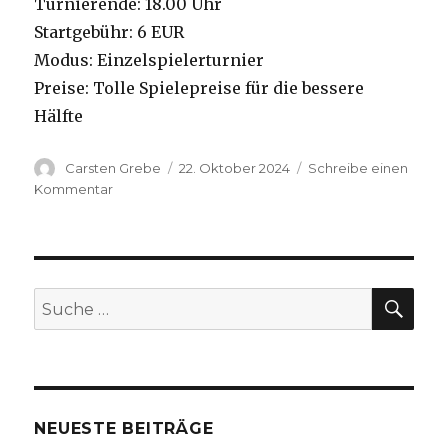
Turnierende: 18.00 Uhr
Startgebühr: 6 EUR
Modus: Einzelspielerturnier
Preise: Tolle Spielepreise für die bessere
Hälfte
Autor
Carsten Grebe
Veröffentlicht
22. Oktober 2024
Schreibe einen
am
Kommentar
zu
All
Saints
am
03.11.2024
SU
Suche
nach:
NEUESTE BEITRÄGE