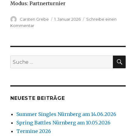
Modus: Partnerturnier
Autor
Carsten Grebe
Veröffentlicht
1. Januar 2026
Schreibe einen
am
Kommentar
zu
9.
Frankfurter
Open
am
25.01.2026
SU
Suche
nach:
NEUESTE BEITRÄGE
Summer Singles Nürnberg am 14.06.2026
Spring Battles Nürnberg am 10.05.2026
Termine 2026