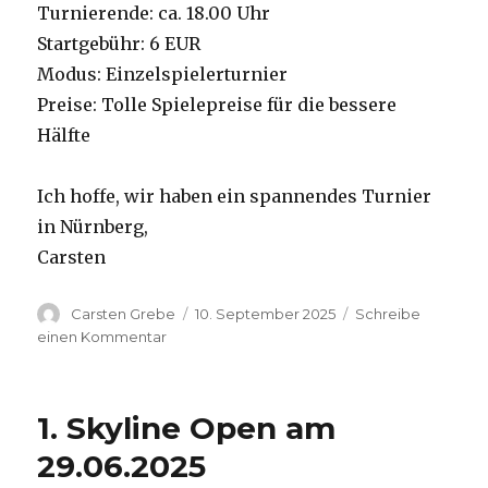
Turnierende: ca. 18.00 Uhr
Startgebühr: 6 EUR
Modus: Einzelspielerturnier
Preise: Tolle Spielepreise für die bessere
Hälfte
Ich hoffe, wir haben ein spannendes Turnier
in Nürnberg,
Carsten
Autor
Carsten Grebe
Veröffentlicht
10. September 2025
Schreibe
am
einen Kommentar
zu
Summer
Singles
Nürnberg
1. Skyline Open am
am
14.09.2025
29.06.2025