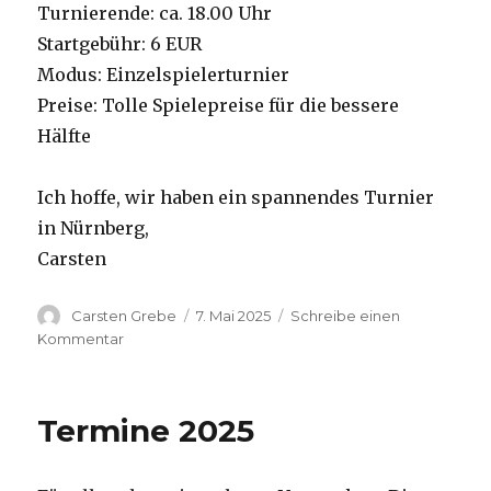
Turnierende: ca. 18.00 Uhr
Startgebühr: 6 EUR
Modus: Einzelspielerturnier
Preise: Tolle Spielepreise für die bessere
Hälfte
Ich hoffe, wir haben ein spannendes Turnier
in Nürnberg,
Carsten
Autor
Carsten Grebe
Veröffentlicht
7. Mai 2025
Schreibe einen
am
Kommentar
zu
Spring
Battles
Nürnberg
Termine 2025
am
11.05.2025