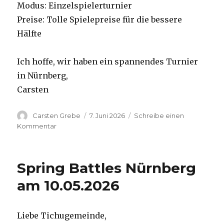
Modus: Einzelspielerturnier
Preise: Tolle Spielepreise für die bessere
Hälfte
Ich hoffe, wir haben ein spannendes Turnier
in Nürnberg,
Carsten
Autor
Carsten Grebe
Veröffentlicht
7. Juni 2026
Schreibe einen
am
Kommentar
zu
Summer
Singles
Nürnberg
Spring Battles Nürnberg
am
14.06.2026
am 10.05.2026
Liebe Tichugemeinde,