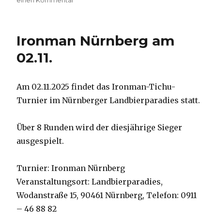
am
einen Kommentar
zu
Spielerlei
Weihnachtsturnier
am
Ironman Nürnberg am
21.12.2025
02.11.
Am 02.11.2025 findet das Ironman-Tichu-
Turnier im Nürnberger Landbierparadies statt.
Über 8 Runden wird der diesjährige Sieger
ausgespielt.
Turnier: Ironman Nürnberg
Veranstaltungsort: Landbierparadies,
Wodanstraße 15, 90461 Nürnberg, Telefon: 0911
– 46 88 82