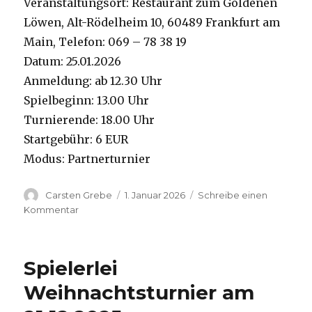
Veranstaltungsort: Restaurant zum Goldenen
Löwen, Alt-Rödelheim 10, 60489 Frankfurt am
Main, Telefon: 069 – 78 38 19
Datum: 25.01.2026
Anmeldung: ab 12.30 Uhr
Spielbeginn: 13.00 Uhr
Turnierende: 18.00 Uhr
Startgebühr: 6 EUR
Modus: Partnerturnier
Autor
Carsten Grebe
Veröffentlicht
1. Januar 2026
Schreibe einen
am
Kommentar
zu
9.
Frankfurter
Open
Spielerlei
am
25.01.2026
Weihnachtsturnier am