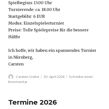
Spielbeginn: 13.00 Uhr
Turnierende: ca. 18.00 Uhr
Startgebühr: 6 EUR
Modus: Einzelspielerturnier
Preise: Tolle Spielepreise für die bessere
Hälfte
Ich hoffe, wir haben ein spannendes Turnier
in Nürnberg,
Carsten
Autor
Carsten Grebe
Veröffentlicht
30. April 2026
Schreibe einen
am
Kommentar
zu
Spring
Battles
Nürnberg
Termine 2026
am
10.05.2026