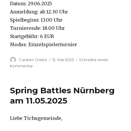
Datum: 29.06.2025
Anmeldung: ab 12.30 Uhr
Spielbeginn: 13.00 Uhr
Turnierende: 18.00 Uhr
Startgebühr: 6 EUR
Modus: Einzelspielerturnier
Autor
Carsten Grebe
Veröffentlicht
12. Mai 2025
Schreibe einen
am
Kommentar
zu
1.
Skyline
Open
Spring Battles Nürnberg
am
29.06.2025
am 11.05.2025
Liebe Tichugemeinde,