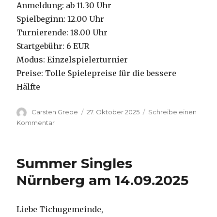
Anmeldung: ab 11.30 Uhr
Spielbeginn: 12.00 Uhr
Turnierende: 18.00 Uhr
Startgebühr: 6 EUR
Modus: Einzelspielerturnier
Preise: Tolle Spielepreise für die bessere
Hälfte
Autor
Carsten Grebe
Veröffentlicht
27. Oktober 2025
Schreibe einen
am
Kommentar
zu
Ironman
Nürnberg
am
Summer Singles
02.11.
Nürnberg am 14.09.2025
Liebe Tichugemeinde,