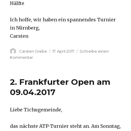
Hälfte
Ich hoffe, wir haben ein spannendes Turnier
in Nürnberg,
Carsten
Autor
Carsten Grebe
Veröffentlicht
17. April 2017
Schreibe einen
am
Kommentar
zu
Spring
Battles
Nürnberg
2. Frankfurter Open am
am
07.05.
09.04.2017
Liebe Tichugemeinde,
das nächste ATP-Turnier steht an. Am Sonntag,