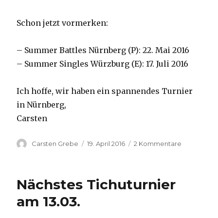
Schon jetzt vormerken:
– Summer Battles Nürnberg (P): 22. Mai 2016
– Summer Singles Würzburg (E): 17. Juli 2016
Ich hoffe, wir haben ein spannendes Turnier
in Nürnberg,
Carsten
Autor
Carsten Grebe
Veröffentlicht
19. April 2016
2 Kommentare
zu
am
Nächstes
Tichuturnie
am
Nächstes Tichuturnier
24.04.2016
am 13.03.