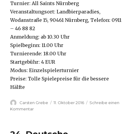
Turnier: All Saints Nürnberg
Veranstaltungsort: Landbierparadies,
Wodanstraße 15, 90461 Nürnberg, Telefon: 0911
– 46 88 82
Anmeldung: ab 10.30 Uhr
Spielbeginn: 11.00 Uhr
Turnierende: 18.00 Uhr
Startgebühr: 4 EUR
Modus: Einzelspielerturnier
Preise: Tolle Spielepreise für die bessere
Hälfte
Autor
Carsten Grebe
Veröffentlicht
11. Oktober 2016
Schreibe einen
am
Kommentar
zu
All
Saints
am