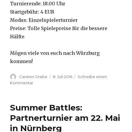
Turnierende: 18.00 Uhr
Startgebühr: 4 EUR
Modus: Einzelspielerturnier
Preise: Tolle Spielepreise für die bessere
Hälfte
Mögen viele von euch nach Würzburg
kommen!
Autor
Carsten Grebe
Veröffentlicht
8. Juli 2016
Schreibe einen
am
Kommentar
zu
Tichuturnier
am
17.07.
Summer Battles:
in
Würzburg
Partnerturnier am 22. Mai
in Nürnberg