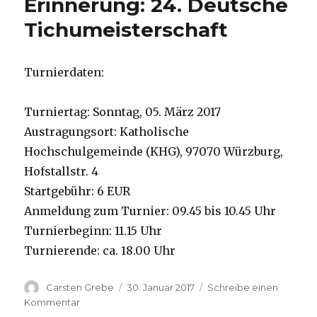
Erinnerung: 24. Deutsche
am
09.04.2017
Tichumeisterschaft
Turnierdaten:
Turniertag: Sonntag, 05. März 2017
Austragungsort: Katholische
Hochschulgemeinde (KHG), 97070 Würzburg,
Hofstallstr. 4
Startgebühr: 6 EUR
Anmeldung zum Turnier: 09.45 bis 10.45 Uhr
Turnierbeginn: 11.15 Uhr
Turnierende: ca. 18.00 Uhr
Autor
Carsten Grebe
Veröffentlicht
30. Januar 2017
Schreibe einen
am
Kommentar
zu