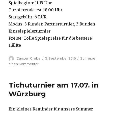
Spielbeginn: 11.15 Uhr
Turnierende: ca. 18.00 Uhr
Startgebühr: 6 EUR
Modus: 3 Runden Partnerturnier, 3 Runden
Einzelspielerturnier
Preise: Tolle Spielepreise für die bessere
Hälfte
Autor
Carsten Grebe
Veröffentlicht
5. September 2016
Schreibe
am
einen Kommentar
zu
24.
Deutsche
Tichumeisterschaft
Tichuturnier am 17.07. in
Würzburg
Ein kleiner Reminder für unsere Summer