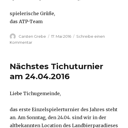
spielerische Grüße,
das ATP-Team
Autor
Carsten Grebe
Veröffentlicht
17. Mai 2016
Schreibe einen
am
Kommentar
zu
Summer
Battles:
Partnerturnier
Nächstes Tichuturnier
am
22.
am 24.04.2016
Mai
in
Nürnberg
Liebe Tichugemeinde,
das erste Einzelspielerturnier des Jahres steht
an. Am Sonntag, den 24.04. sind wir in der
altbekannten Location des Landbierparadieses