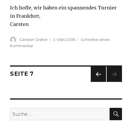
Ich hoffe, wir haben ein spannendes Turnier
in Frankfurt,
Carsten
Autor
Carsten Grebe
Veröffentlicht
3. März 2016
Schreibe einen
am
Kommentar
zu
Nächstes
Tichuturnier
am
13.03.
Beitragsnavigation
SEITE
7
VOR
HERI
GE
SEIT
E
SU
Suche
nach: