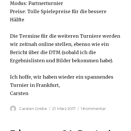
Modus: Partnerturnier
Preise: Tolle Spielepreise für die bessere
Hälfte
Die Termine für die weiteren Turniere werden
wir zeitnah online stellen, ebenso wie ein
Bericht über die DTM (sobald ich die
Ergebnislisten und Bilder bekommen habe).
Ich hoffe, wir haben wieder ein spannendes
Turnier in Frankfurt,
Carsten
Autor
Carsten Grebe
Veröffentlicht
21. März 2017
1 Kommentar
zu
am
2.
Frankfurter
Open