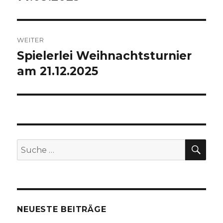
WEITER
Spielerlei Weihnachtsturnier
Nächster
am 21.12.2025
Beitrag:
SU
Suche
nach:
NEUESTE BEITRÄGE