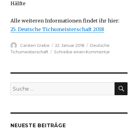
Hälfte
Alle weiteren Informationen findet ihr hier:
25. Deutsche Tichumeisterschaft 2018
Autor
Carsten Grebe
Veröffentlicht
22. Januar 2018
Tags
Deutsche
am
Tichumeisterschaft
Schreibe einen Kommentar
zu
25.
Deutsche
Tichumeisters
SU
Suche
nach:
NEUESTE BEITRÄGE