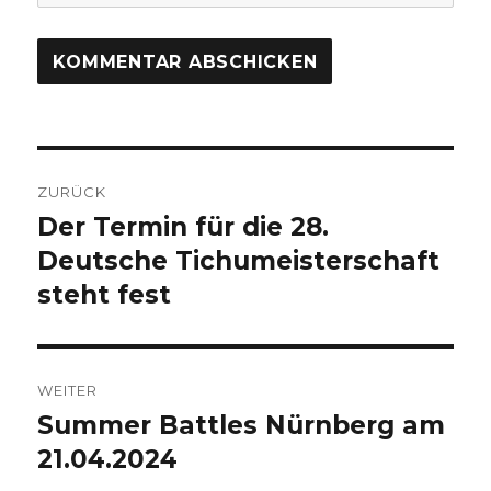
Beitragsnavigation
ZURÜCK
Der Termin für die 28.
Vorheriger
Deutsche Tichumeisterschaft
Beitrag:
steht fest
WEITER
Summer Battles Nürnberg am
Nächster
21.04.2024
Beitrag: