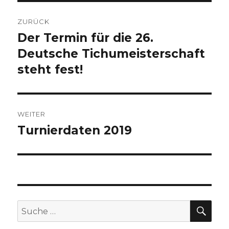
Beitragsnavigation
ZURÜCK
Der Termin für die 26.
Vorheriger
Deutsche Tichumeisterschaft
Beitrag:
steht fest!
WEITER
Turnierdaten 2019
Nächster
Beitrag:
SU
Suche
nach: