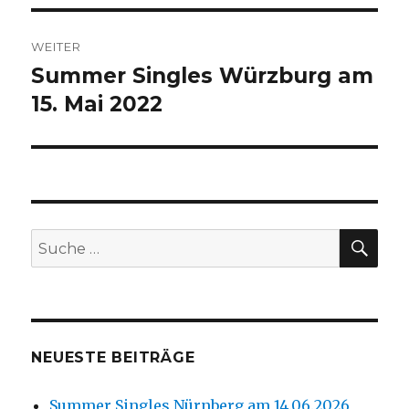
WEITER
Summer Singles Würzburg am
Nächster
15. Mai 2022
Beitrag:
SU
Suche
nach:
NEUESTE BEITRÄGE
Summer Singles Nürnberg am 14.06.2026